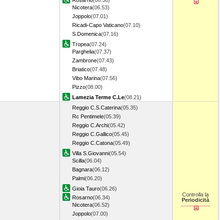
Rosarno
(06.36)
Nicotera
(06.53)
Joppolo
(07.01)
Ricadi-Capo Vaticano
(07.10)
S.Domenica
(07.16)
Tropea
(07.24)
Parghelia
(07.37)
Zambrone
(07.43)
Briatico
(07.48)
Vibo Marina
(07.56)
Pizzo
(08.00)
Lamezia Terme C.Le
(08.21)
Reggio C.S.Caterina
(05.35)
Rc Pentimele
(05.39)
Reggio C.Archi
(05.42)
Reggio C.Gallico
(05.45)
Reggio C.Catona
(05.49)
Villa S.Giovanni
(05.54)
Scilla
(06.04)
Bagnara
(06.12)
Palmi
(06.20)
Gioia Tauro
(06.26)
Controlla la
Rosarno
(06.34)
Periodicità
Nicotera
(06.52)
Joppolo
(07.00)