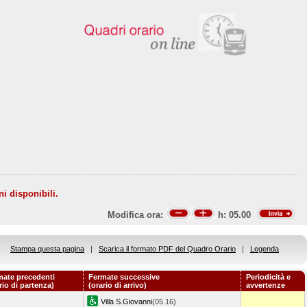
ni disponibili.
Modifica ora:
h:
05.00
Stampa questa pagina
|
Scarica il formato PDF del Quadro Orario
|
Legenda
mate precedenti
Fermate successive
Periodicità e
rio di partenza)
(orario di arrivo)
avvertenze
Villa S.Giovanni
(05.16)