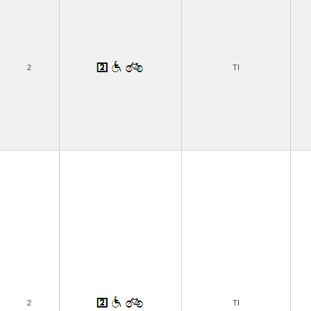
2
TI
2
TI