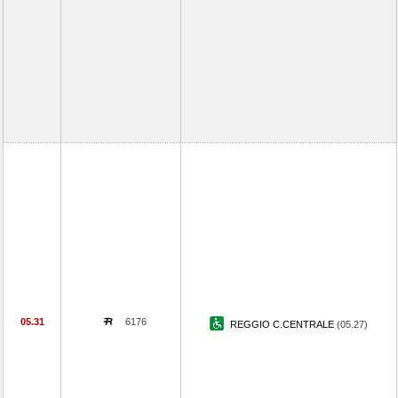
05.31
6176
REGGIO C.CENTRALE
(05.27)