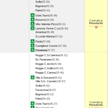
Scilla
(05.25)
Bagnara
(05.33)
Palmi
(05.41)
Gioia Tauro
(05.48)
Rosarno
(05.54)
Controlla la
Periodicità
Vibo Valentia-Pizzo
(06.11)
Lamezia Terme C.Le
(06.30)
Amantea
(06.48)
S.Lucido Marina
(07.01)
Paola
(07.08)
Castiglione Cosent.
(07.30)
Cosenza
(07.37)
Reggio C.S.Caterina
(05.31)
Rc Pentimele
(05.35)
Reggio C.Archi
(05.39)
Reggio C.Gallico
(05.42)
Reggio C.Catona
(05.46)
Villa S.Giovanni
(05.51)
Villa S.G.-Cannitel.
(05.57)
Scilla
(06.02)
Favazzina
(06.07)
Bagnara
(06.12)
Palmi
(06.20)
Controlla la
Gioia Tauro
(06.27)
Periodicità