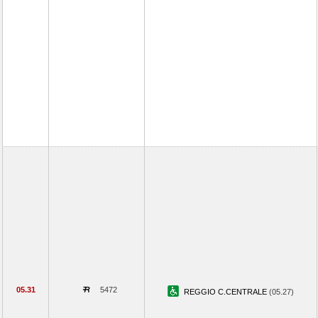
05.31
5472
REGGIO C.CENTRALE
(05.27)