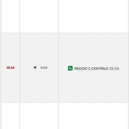
05.54
6182
REGGIO C.CENTRALE
(05.50)