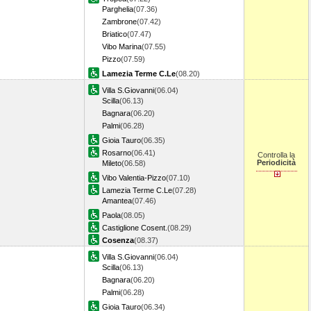
Parghelia
(07.36)
Zambrone
(07.42)
Briatico
(07.47)
Vibo Marina
(07.55)
Pizzo
(07.59)
Lamezia Terme C.Le
(08.20)
Villa S.Giovanni
(06.04)
Scilla
(06.13)
Bagnara
(06.20)
Palmi
(06.28)
Gioia Tauro
(06.35)
Rosarno
(06.41)
Controlla la
Periodicità
Mileto
(06.58)
Vibo Valentia-Pizzo
(07.10)
Lamezia Terme C.Le
(07.28)
Amantea
(07.46)
Paola
(08.05)
Castiglione Cosent.
(08.29)
Cosenza
(08.37)
Villa S.Giovanni
(06.04)
Scilla
(06.13)
Bagnara
(06.20)
Palmi
(06.28)
Gioia Tauro
(06.34)