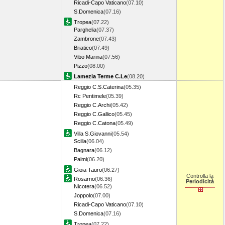
Ricadi-Capo Vaticano
(07.10)
S.Domenica
(07.16)
Tropea
(07.22)
Parghelia
(07.37)
Zambrone
(07.43)
Briatico
(07.49)
Vibo Marina
(07.56)
Pizzo
(08.00)
Lamezia Terme C.Le
(08.20)
Reggio C.S.Caterina
(05.35)
Rc Pentimele
(05.39)
Reggio C.Archi
(05.42)
Reggio C.Gallico
(05.45)
Reggio C.Catona
(05.49)
Villa S.Giovanni
(05.54)
Scilla
(06.04)
Bagnara
(06.12)
Palmi
(06.20)
Gioia Tauro
(06.27)
Controlla la
Rosarno
(06.36)
Periodicità
Nicotera
(06.52)
Joppolo
(07.00)
Ricadi-Capo Vaticano
(07.10)
S.Domenica
(07.16)
Tropea
(07.22)