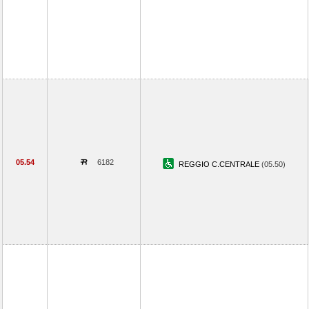
05.54
6182
REGGIO C.CENTRALE
(05.50)