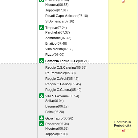
Rosarno
(06.36)
Nicotera
(06.53)
Joppolo
(07.01)
Ricadi-Capo Vaticano
(07.10)
S.Domenica
(07.16)
Tropea
(07.24)
Parghelia
(07.37)
Zambrone
(07.43)
Briatico
(07.48)
Vibo Marina
(07.56)
Pizzo
(08.00)
Lamezia Terme C.Le
(08.21)
Reggio C.S.Caterina
(05.35)
Rc Pentimele
(05.39)
Reggio C.Archi
(05.42)
Reggio C.Gallico
(05.45)
Reggio C.Catona
(05.49)
Villa S.Giovanni
(05.54)
Scilla
(06.04)
Bagnara
(06.12)
Palmi
(06.20)
Gioia Tauro
(06.26)
Controlla la
Rosarno
(06.34)
Periodicità
Nicotera
(06.52)
Joppolo
(07.00)