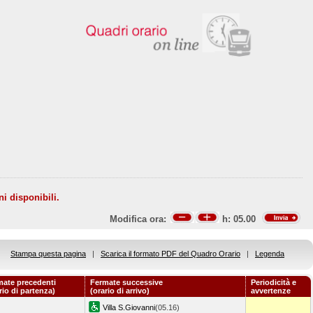
ni disponibili.
Modifica ora:
h:
05.00
Stampa questa pagina
|
Scarica il formato PDF del Quadro Orario
|
Legenda
mate precedenti
Fermate successive
Periodicità e
rio di partenza)
(orario di arrivo)
avvertenze
Villa S.Giovanni
(05.16)