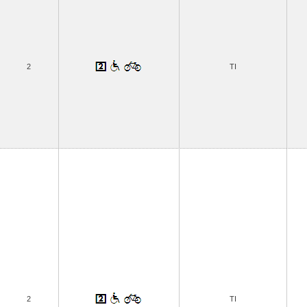
2
TI
2
TI