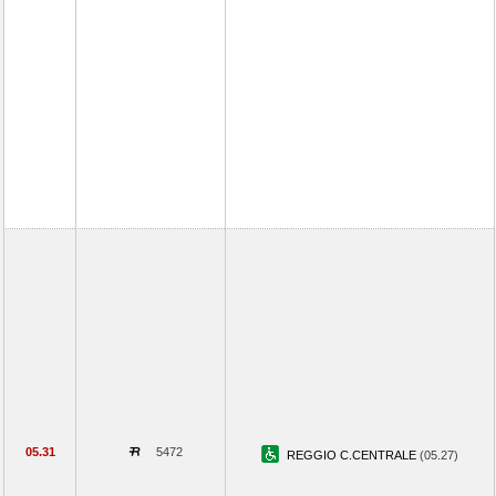
05.31
5472
REGGIO C.CENTRALE
(05.27)