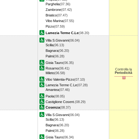
Parghelia
(07.36)
Zambrone
(07.42)
Briatico
(07.47)
Vibo Marina
(07.55)
Pizzo
(07.59)
Lamezia Terme C.Le
(08.20)
Villa S.Giovanni
(06.04)
Scilla
(06.13)
Bagnara
(06.20)
Palmi
(06.28)
Gioia Tauro
(06.35)
Rosarno
(06.41)
Controlla la
Periodicità
Mileto
(06.58)
Vibo Valentia-Pizzo
(07.10)
Lamezia Terme C.Le
(07.28)
Amantea
(07.46)
Paola
(08.05)
Castiglione Cosent.
(08.29)
Cosenza
(08.37)
Villa S.Giovanni
(06.04)
Scilla
(06.13)
Bagnara
(06.20)
Palmi
(06.28)
Gioia Tauro
(06.34)