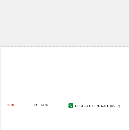
05.31
6176
REGGIO C.CENTRALE
(05.27)