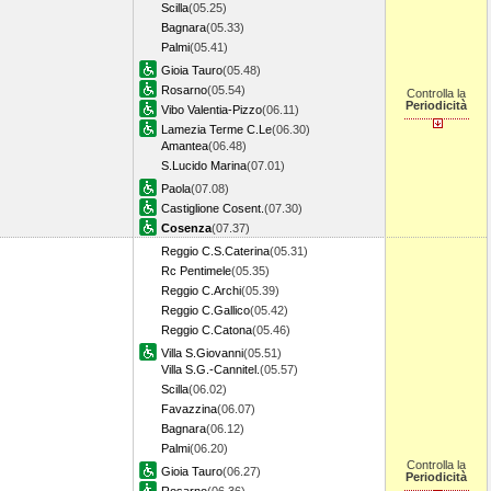
Scilla
(05.25)
Bagnara
(05.33)
Palmi
(05.41)
Gioia Tauro
(05.48)
Rosarno
(05.54)
Controlla la
Periodicità
Vibo Valentia-Pizzo
(06.11)
Lamezia Terme C.Le
(06.30)
Amantea
(06.48)
S.Lucido Marina
(07.01)
Paola
(07.08)
Castiglione Cosent.
(07.30)
Cosenza
(07.37)
Reggio C.S.Caterina
(05.31)
Rc Pentimele
(05.35)
Reggio C.Archi
(05.39)
Reggio C.Gallico
(05.42)
Reggio C.Catona
(05.46)
Villa S.Giovanni
(05.51)
Villa S.G.-Cannitel.
(05.57)
Scilla
(06.02)
Favazzina
(06.07)
Bagnara
(06.12)
Palmi
(06.20)
Controlla la
Gioia Tauro
(06.27)
Periodicità