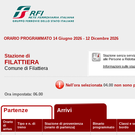
ORARIO PROGRAMMATO 14 Giugno 2026 - 12 Dicembre 2026
Stazione di
Stazione senza serviz
alle Persone a Ridotta 
FILATTIERA
Informazioni sulle staz
Comune di Filattiera
Nell'ora selezionata
04.00
non sono pr
Ora impostata: 06.00
Partenze
Arrivi
Orario
Tipo e n. di
Stazione di provenienza
Binario
Classi e s
di
treno
(orario di partenza)
programmato
bordo
arrivo