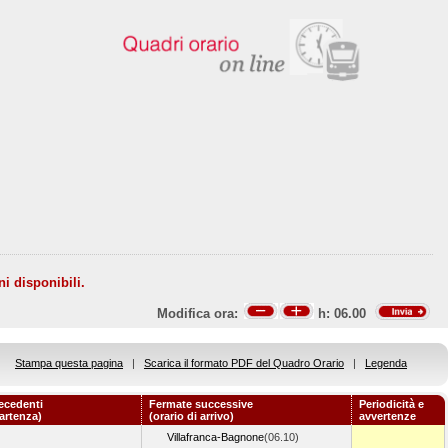
ni disponibili.
Modifica ora:
h:
06.00
Stampa questa pagina
|
Scarica il formato PDF del Quadro Orario
|
Legenda
ecedenti
Fermate successive
Periodicità e
partenza)
(orario di arrivo)
avvertenze
Villafranca-Bagnone
(06.10)