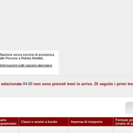
Stazione senza servizio di assistenza
alle Persone a Ridotta Mobilità.
Informazioni sulle stazioni alternative
a selezionata
04.00
non sono previsti treni in arrivo. Di seguito i primi tre
nario
Fermate pr
Classi e servizi a bordo
Impresa di trasporto
ogrammato
(orario di 