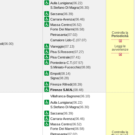
Aulla Lunigiana
(06.22)
S.Stefano Di Magra
(06.30)
Sarzana
(06.39)
Carrara-Avenza
(06.46)
Massa Centro
(06.52)
Forte Dei Marmi
(06.58)
Controlla la
Pietrasanta
(07.02)
Periodicità
Camaiore Lido-C.
(07.07)
li
(06.00)
Leggi le
Viareggio
(07.13)
avvertenze
Pisa S.Rossore
(07.27)
Pisa Centrale
(07.41)
Pontedera-C.T.
(07.57)
S.Miniato-Fucecchio
(08.08)
Empoli
(08.14)
Signa
(08.28)
Firenze Rifredi
(08.39)
Firenze S.M.N.
(08.48)
Villafranca-Bagnone
(06.10)
Aulla Lunigiana
(06.22)
S.Stefano Di Magra
(06.30)
Sarzana
(06.39)
Carrara-Avenza
(06.46)
Massa Centro
(06.52)
Forte Dei Marmi
(06.58)
Controlla la
Pietrasanta
(07.02)