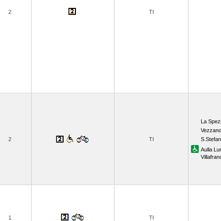
2
TI
La Spezi
Vezzano
2
TI
S.Stefa
Aulla Lu
Villafra
1
TI