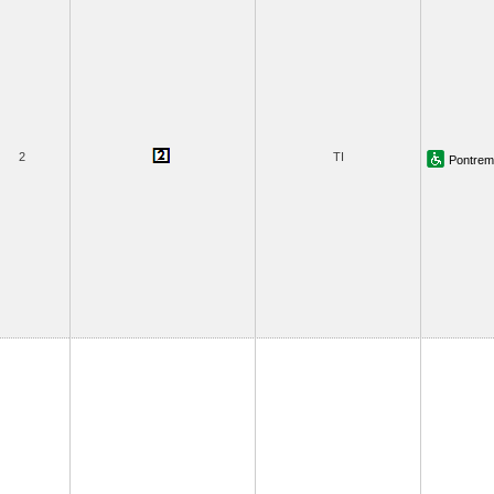
2
TI
Pontremo