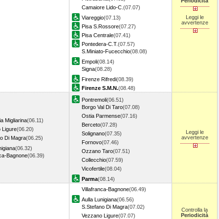
Periodicità
Camaiore Lido-C.
(07.07)
Leggi le
Viareggio
(07.13)
avvertenze
Pisa S.Rossore
(07.27)
Pisa Centrale
(07.41)
Pontedera-C.T.
(07.57)
S.Miniato-Fucecchio
(08.08)
Empoli
(08.14)
Signa
(08.28)
Firenze Rifredi
(08.39)
Firenze S.M.N.
(08.48)
Pontremoli
(06.51)
Borgo Val Di Taro
(07.08)
Ostia Parmense
(07.16)
a Migliarina
(06.11)
Berceto
(07.28)
 Ligure
(06.20)
Leggi le
Solignano
(07.35)
avvertenze
no Di Magra
(06.25)
Fornovo
(07.46)
nigiana
(06.32)
Ozzano Taro
(07.51)
nca-Bagnone
(06.39)
Collecchio
(07.59)
Vicofertile
(08.04)
Parma
(08.14)
Villafranca-Bagnone
(06.49)
Aulla Lunigiana
(06.56)
S.Stefano Di Magra
(07.02)
Controlla la
Periodicità
Vezzano Ligure
(07.07)