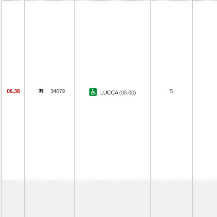
06.38
34079
5
LUCCA
(05.00)