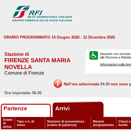
ORARIO PROGRAMMATO 14 Giugno 2026 - 12 Dicembre 2026
Stazione di
Stazione con servizio
alle Persone a Ridotta 
FIRENZE SANTA MARIA
Informazioni sulla pre
NOVELLA
Comune di Firenze
Nell'ora selezionata
04.00
non sono pr
Ora impostata: 06.00
Partenze
Arrivi
Orario
Tipo e n. di
Stazione di provenienza
Binario
Classi e
di
treno
(orario di partenza)
programmato
bordo
arrivo