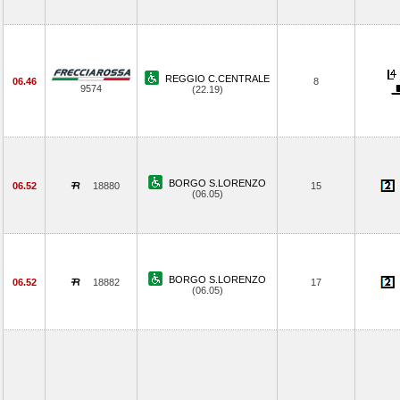
REGGIO C.CENTRALE
06.46
8
9574
(22.19)
BORGO S.LORENZO
06.52
18880
15
(06.05)
BORGO S.LORENZO
06.52
18882
17
(06.05)