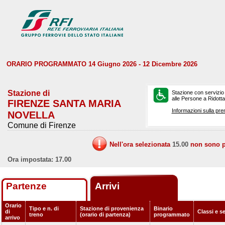
ORARIO PROGRAMMATO 14 Giugno 2026 - 12 Dicembre 2026
Stazione di
Stazione con servizio
alle Persone a Ridotta 
FIRENZE SANTA MARIA
Informazioni sulla pre
NOVELLA
Comune di Firenze
Nell'ora selezionata
15.00
non sono pr
Ora impostata: 17.00
Partenze
Arrivi
Orario
Tipo e n. di
Stazione di provenienza
Binario
di
Classi e s
treno
(orario di partenza)
programmato
arrivo