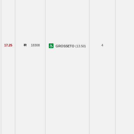
17.25
18308
4
GROSSETO
(13.50)