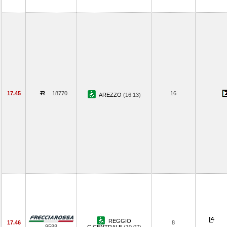
17.45
18770
16
AREZZO
(16.13)
REGGIO
17.46
8
9588