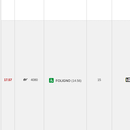
17.57
4080
15
FOLIGNO
(14.56)