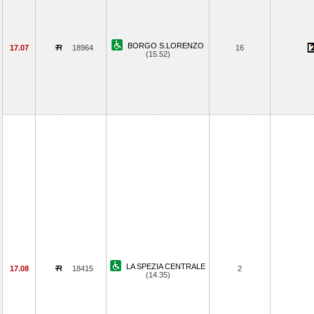
BORGO S.LORENZO
17.07
18964
16
(15.52)
LA SPEZIA CENTRALE
17.08
18415
2
(14.35)