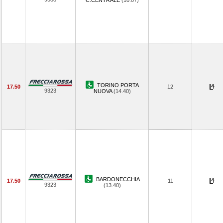
C.CENTRALE
(10.07)
TORINO PORTA
17.50
12
9323
NUOVA
(14.40)
BARDONECCHIA
17.50
11
9323
(13.40)