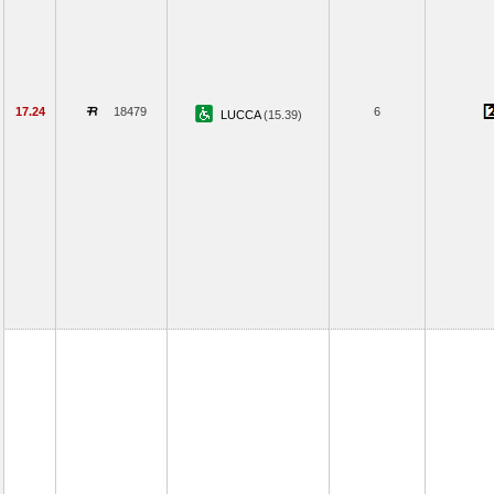
17.24
18479
6
LUCCA
(15.39)