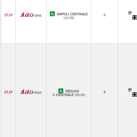
NAPOLI CENTRALE
17.17
8
9946
(14.20)
REGGIO
17.17
8
8944
C.CENTRALE
(09.00)