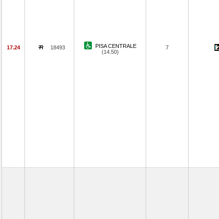
PISA CENTRALE
17.24
18493
7
(14.50)