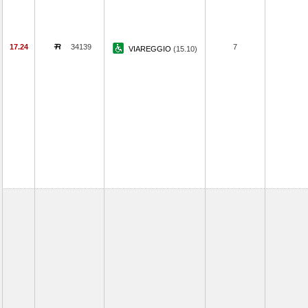
17.24
34139
7
VIAREGGIO
(15.10)