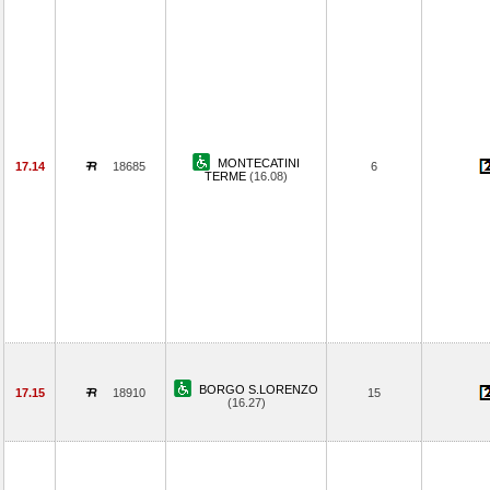
MONTECATINI
17.14
18685
6
TERME
(16.08)
BORGO S.LORENZO
17.15
18910
15
(16.27)