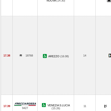
NUOVA
(14.30)
17.38
18768
14
AREZZO
(16.08)
VENEZIA S.LUCIA
17.39
11
9427
(15.26)