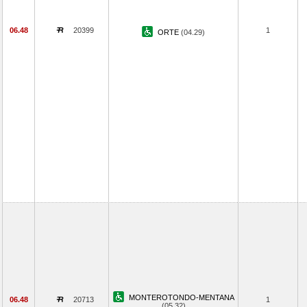
06.48
20399
1
ORTE
(04.29)
MONTEROTONDO-MENTANA
06.48
20713
1
(05.32)