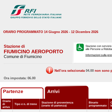
ORARIO PROGRAMMATO 14 Giugno 2026 - 12 Dicembre 2026
Stazione di
Stazione con servizio
alle Persone a Ridotta 
FIUMICINO AEROPORTO
Informazioni sulla pre
Comune di Fiumicino
Nell'ora selezionata
04.00
non sono pr
Ora impostata: 06.00
Partenze
Arrivi
Orario
Stazione di provenienza
Binario
C
di
Tipo e n. di treno
(orario di partenza)
programmato
arrivo