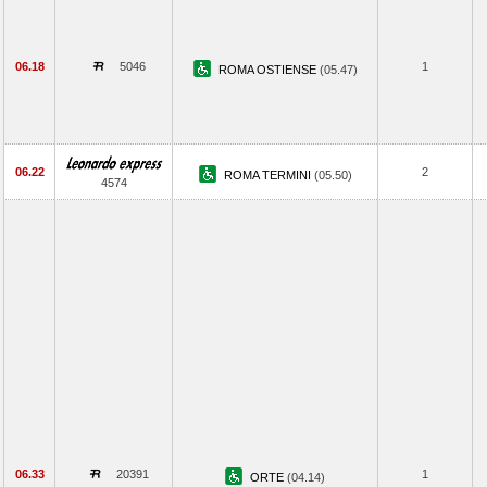
06.18
5046
1
ROMA OSTIENSE
(05.47)
06.22
2
ROMA TERMINI
(05.50)
4574
06.33
20391
1
ORTE
(04.14)