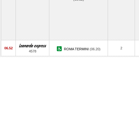
06.52
2
ROMA TERMINI
(06.20)
4578