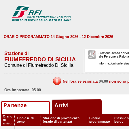
ORARIO PROGRAMMATO 14 Giugno 2026 - 12 Dicembre 2026
Stazione di
Stazione senza serviz
alle Persone a Ridotta 
FIUMEFREDDO DI SICILIA
Informazioni sulle staz
Comune di Fiumefreddo Di Sicilia
Nell'ora selezionata
04.00
non sono pr
Ora impostata: 05.00
Partenze
Arrivi
Orario
Tipo e n. di
Stazione di provenienza
Binario
Classi e s
di
treno
(orario di partenza)
programmato
bordo
arrivo