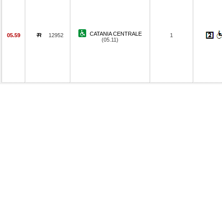
CATANIA CENTRALE
05.59
12952
1
(05.11)