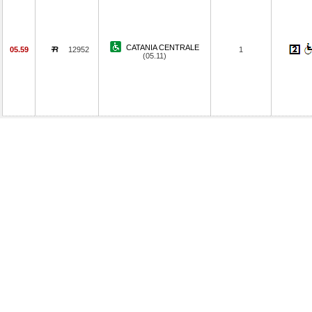
CATANIA CENTRALE
05.59
12952
1
(05.11)