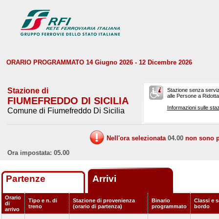
ORARIO PROGRAMMATO 14 Giugno 2026 - 12 Dicembre 2026
Stazione di
Stazione senza serviz
alle Persone a Ridotta 
FIUMEFREDDO DI SICILIA
Informazioni sulle staz
Comune di Fiumefreddo Di Sicilia
Nell'ora selezionata
04.00
non sono pr
Ora impostata: 05.00
Partenze
Arrivi
Orario
Tipo e n. di
Stazione di provenienza
Binario
Classi e s
di
treno
(orario di partenza)
programmato
bordo
arrivo