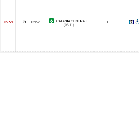
CATANIA CENTRALE
05.59
12952
1
(05.11)