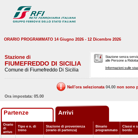
ORARIO PROGRAMMATO 14 Giugno 2026 - 12 Dicembre 2026
Stazione di
Stazione senza serviz
alle Persone a Ridotta 
FIUMEFREDDO DI SICILIA
Informazioni sulle staz
Comune di Fiumefreddo Di Sicilia
Nell'ora selezionata
04.00
non sono pr
Ora impostata: 05.00
Partenze
Arrivi
Orario
Tipo e n. di
Stazione di provenienza
Binario
Classi e s
di
treno
(orario di partenza)
programmato
bordo
arrivo