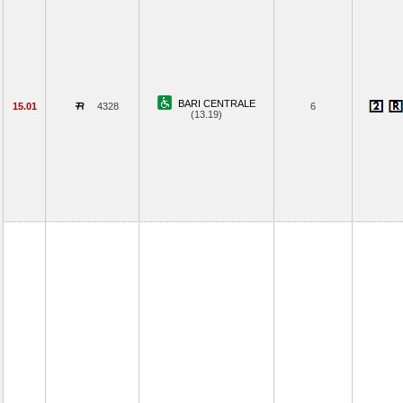
BARI CENTRALE
15.01
4328
6
(13.19)