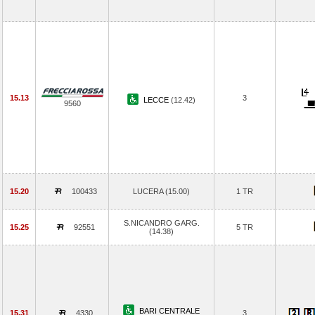
15.13
3
LECCE
(12.42)
9560
15.20
100433
LUCERA (15.00)
1 TR
S.NICANDRO GARG.
15.25
92551
5 TR
(14.38)
BARI CENTRALE
15.31
4330
3