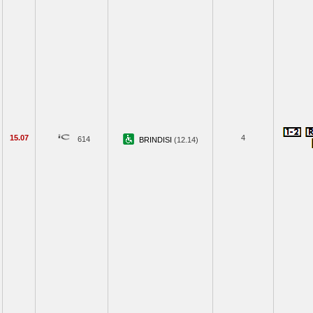
15.07
4
614
BRINDISI
(12.14)