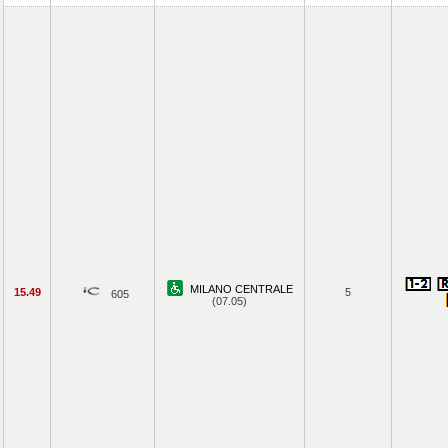
MILANO CENTRALE
15.49
5
605
(07.05)