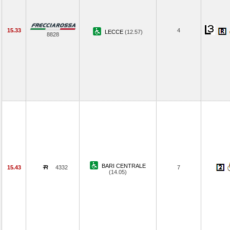
15.33
4
LECCE
(12.57)
8828
BARI CENTRALE
15.43
4332
7
(14.05)