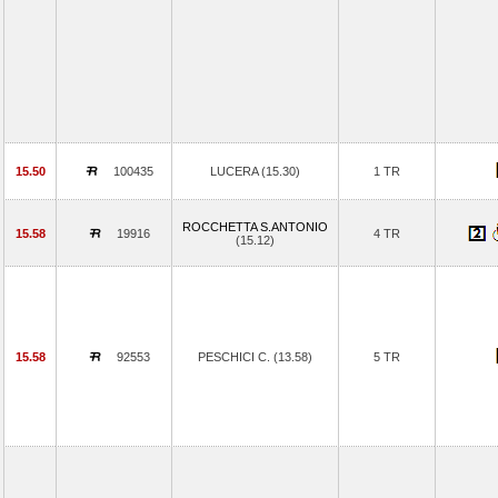
15.50
100435
LUCERA (15.30)
1 TR
ROCCHETTA S.ANTONIO
15.58
19916
4 TR
(15.12)
15.58
92553
PESCHICI C. (13.58)
5 TR