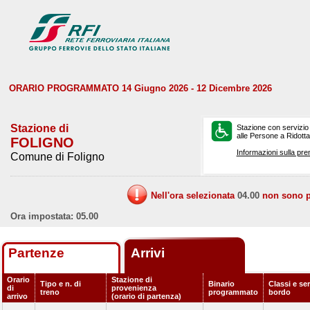
ORARIO PROGRAMMATO 14 Giugno 2026 - 12 Dicembre 2026
Stazione di
Stazione con servizio
alle Persone a Ridotta 
FOLIGNO
Informazioni sulla pre
Comune di Foligno
Nell'ora selezionata
04.00
non sono pr
Ora impostata: 05.00
Partenze
Arrivi
Orario
Stazione di
Tipo e n. di
Binario
Classi e ser
di
provenienza
treno
programmato
bordo
arrivo
(orario di partenza)