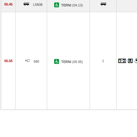
05.45
L580B
TERNI
(04.13)
05.55
1
580
TERNI
(05.05)