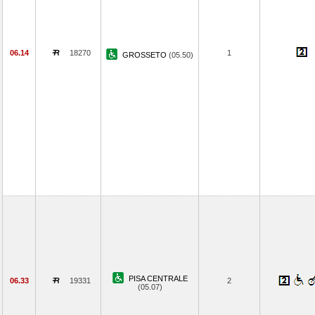
06.14
18270
1
GROSSETO
(05.50)
PISA CENTRALE
06.33
19331
2
(05.07)