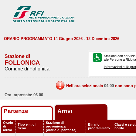
ORARIO PROGRAMMATO 14 Giugno 2026 - 12 Dicembre 2026
Stazione di
Stazione con servizio
alle Persone a Ridotta 
FOLLONICA
Informazioni sulla pre
Comune di Follonica
Nell'ora selezionata
04.00
non sono pr
Ora impostata: 06.00
Partenze
Arrivi
Orario
Stazione di
Tipo e n. di
Binario
Classi e servi
di
provenienza
treno
programmato
bordo
arrivo
(orario di partenza)