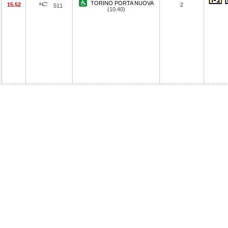
TORINO PORTA NUOVA
15.52
2
511
(10.40)