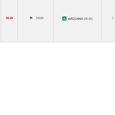
06.58
20185
1
AVEZZANO
(05.30)