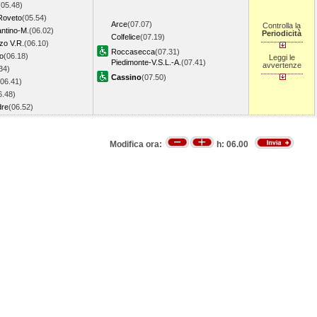
(05.48)
 Roveto
(05.54)
Arce
(07.07)
Controlla la
antino-M.
(06.02)
Periodicità
Colfelice
(07.19)
zo V.R.
(06.10)
Roccasecca
(07.31)
o
(06.18)
Leggi le
Piedimonte-V.S.L.-A.
(07.41)
avvertenze
34)
Cassino
(07.50)
(06.41)
6.48)
dre
(06.52)
Modifica ora:
h:
06.00