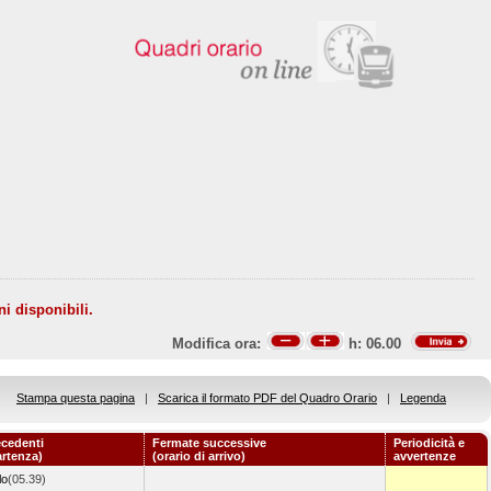
ni disponibili.
Modifica ora:
h:
06.00
Stampa questa pagina
|
Scarica il formato PDF del Quadro Orario
|
Legenda
ecedenti
Fermate successive
Periodicità e
artenza)
(orario di arrivo)
avvertenze
lo
(05.39)