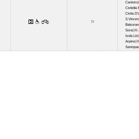
Canistro
Civitella
Civita D'
S.Vincen
TI
Balsoran
Sora
(06.
Isola Liri
Arpino
(0
Santopa