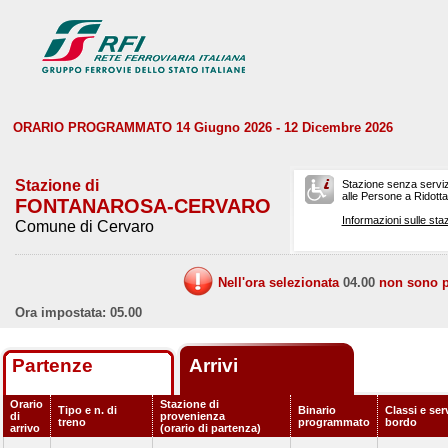
ORARIO PROGRAMMATO 14 Giugno 2026 - 12 Dicembre 2026
Stazione di
Stazione senza serviz
alle Persone a Ridotta 
FONTANAROSA-CERVARO
Informazioni sulle staz
Comune di Cervaro
Nell'ora selezionata
04.00
non sono pr
Ora impostata: 05.00
Partenze
Arrivi
Orario
Stazione di
Tipo e n. di
Binario
Classi e serv
di
provenienza
treno
programmato
bordo
arrivo
(orario di partenza)