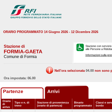
ORARIO PROGRAMMATO 14 Giugno 2026 - 12 Dicembre 2026
Stazione di
Stazione con servizio
alle Persone a Ridotta 
FORMIA-GAETA
Informazioni sulla pre
Comune di Formia
Nell'ora selezionata
04.00
non sono pr
Ora impostata: 06.00
Partenze
Arrivi
Orario
Tipo e n. di
Stazione di provenienza
Binario
Classi e serv
di
treno
(orario di partenza)
programmato
bordo
arrivo