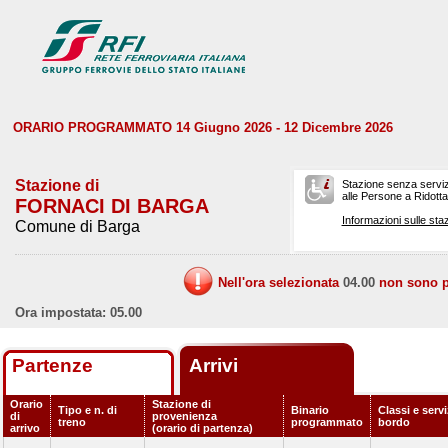
ORARIO PROGRAMMATO 14 Giugno 2026 - 12 Dicembre 2026
Stazione di
Stazione senza serviz
alle Persone a Ridotta 
FORNACI DI BARGA
Informazioni sulle staz
Comune di Barga
Nell'ora selezionata
04.00
non sono pr
Ora impostata: 05.00
Partenze
Arrivi
Orario
Stazione di
Tipo e n. di
Binario
Classi e servi
di
provenienza
treno
programmato
bordo
arrivo
(orario di partenza)