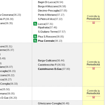
Bagni Di Lucca
(06.54)
Borgo A Mozzano
(06.58)
Diecimo-Pescaglia
(07.05)
a-Ceserana
(06.23)
Ponte A Moriano
(07.17)
Controlla la
Periodicità
io P.
(06.30)
S.Pietro A Vico
(07.22)
cano
(06.35)
Lucca
(07.31)
Ripafratta
(07.46)
S.Giuliano Terme
(07.57)
Pisa S.Rossore
(08.05)
Pisa Centrale
(08.13)
sore
(05.31)
Terme
(05.37)
)
5.49)
Barga-Gallicano
(06.44)
Controlla la
9)
Periodicità
Castelvecchio P.
(06.50)
iano
(06.07)
Castelnuovo D.Gar.
(07.00)
scaglia
(06.15)
zzano
(06.22)
cca
(06.27)
Coreglia
(06.33)
no
(05.50)
Controlla la
Periodicità
Romano
(06.05)
o D.Gar.
(06.20)
Ghivizzano-Coreglia
(06.48)