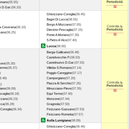
Periodicità
Romano
(05.55)
o D.Gar.
(06.10)
Ghivizzano-Coreglia
(06.45)
Bagni Di Lucca
(06.55)
Borgo A Mozzano
(07.05)
Controlla la
a-Ceserana
(06.10)
Periodicità
Diecimo-Pescaglia
(07.15)
cano
(06.25)
Ponte A Moriano
(07.30)
S.Pietro A Vico
(07.40)
Lucca
(08.00)
Barga-Gallicano
(06.48)
Castelvecchio P.
(06.53)
Castelnuovo D.Gar.
(07.03)
sore
(05.30)
Terme
(05.37)
Villetta-S.Romano
(07.14)
)
Poggio-Careggine
(07.17)
5.48)
Camporgiano
(07.20)
Controlla la
Piazza Al Serchio
(07.26)
1)
Periodicità
iano
(06.09)
Minucciano-Pieve
(07.35)
scaglia
(06.18)
Equi Terme
(07.40)
zzano
(06.23)
Monzone
(07.44)
cca
(06.28)
Gragnola
(07.50)
Coreglia
(06.34)
Fivizzano-Gassano
(07.53)
Fivizzano-Rometta
(07.57)
Aulla Lunigiana
(08.09)
Ghivizzano-Coreglia
(06.46)