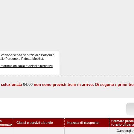
Stazione senza servizio di assistenza
alle Persone a Ridotta Mobilità.
Informazioni sulle stazioni alternative
a selezionata
04.00
non sono previsti treni in arrivo. Di seguito i primi tre
io
Fermate prece
Classi e servizi a bordo
Impresa di trasporto
rammato
(orario di part
Camporgia