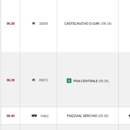
06.39
32829
CASTELNUOVO D.GAR.
(06.19)
06.39
83671
PISA CENTRALE
(05.25)
06.40
PIAZZA AL SERCHIO
(05.35)
FI851