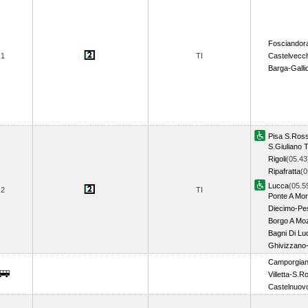
Fosciandor
1
TI
Castelvecch
Barga-Galli
Pisa S.Ros
S.Giuliano 
Rigoli
(05.43
Ripafratta
(0
Lucca
(05.5
2
TI
Ponte A Mor
Diecimo-Pe
Borgo A Mo
Bagni Di Lu
Ghivizzano-
Camporgia
Villetta-S.
Castelnuov