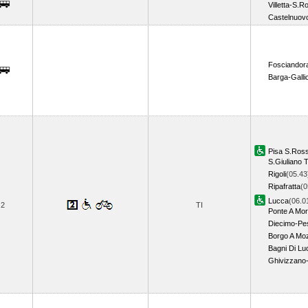
Villetta-S.
Castelnuov
Fosciandor
Barga-Galli
Pisa S.Ros
S.Giuliano 
Rigoli
(05.43
Ripafratta
(0
Lucca
(06.0
2
TI
Ponte A Mor
Diecimo-Pe
Borgo A Mo
Bagni Di Lu
Ghivizzano-