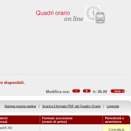
ni disponibili.
Modifica ora:
h:
06.00
Stampa questa pagina
|
Scarica il formato PDF del Quadro Orario
|
Legenda
denti
Fermate successive
Periodicità e
enza)
(orario di arrivo)
avvertenze
no
(05.40)
Controlla la