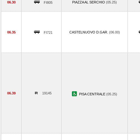
06.30
PIAZZA AL SERCHIO
(05.25)
FI805
06.35
CASTELNUOVO D.GAR.
(06.00)
FI721
06.39
19145
PISA CENTRALE
(05.25)