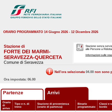
ORARIO PROGRAMMATO 14 Giugno 2026 - 12 Dicembre 2026
Stazione di
Stazione senza serviz
alle Persone a Ridotta 
FORTE DEI MARMI-
Informazioni sulle staz
SERAVEZZA-QUERCETA
Comune di Seravezza
Nell'ora selezionata
04.00
non sono pr
Ora impostata: 06.00
Partenze
Arrivi
Orario
Tipo e n. di
Stazione di provenienza
Binario
Classi e s
di
treno
(orario di partenza)
programmato
bordo
arrivo