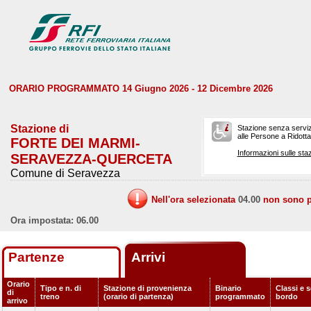
ORARIO PROGRAMMATO 14 Giugno 2026 - 12 Dicembre 2026
Stazione di
Stazione senza serviz
alle Persone a Ridotta 
FORTE DEI MARMI-
Informazioni sulle staz
SERAVEZZA-QUERCETA
Comune di Seravezza
Nell'ora selezionata
04.00
non sono pr
Ora impostata: 06.00
Partenze
Arrivi
Orario
Tipo e n. di
Stazione di provenienza
Binario
Classi e s
di
treno
(orario di partenza)
programmato
bordo
arrivo