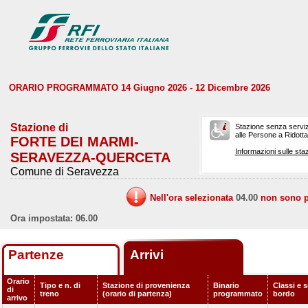
ORARIO PROGRAMMATO 14 Giugno 2026 - 12 Dicembre 2026
Stazione di
Stazione senza serviz
alle Persone a Ridotta 
FORTE DEI MARMI-
Informazioni sulle staz
SERAVEZZA-QUERCETA
Comune di Seravezza
Nell'ora selezionata
04.00
non sono pr
Ora impostata: 06.00
Partenze
Arrivi
Orario
Tipo e n. di
Stazione di provenienza
Binario
Classi e s
di
treno
(orario di partenza)
programmato
bordo
arrivo