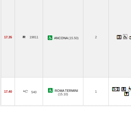
17.35
19811
2
ANCONA
(15.50)
ROMA TERMINI
17.40
1
540
(15.10)