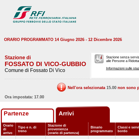
ORARIO PROGRAMMATO 14 Giugno 2026 - 12 Dicembre 2026
Stazione di
Stazione senza serviz
alle Persone a Ridotta 
FOSSATO DI VICO-GUBBIO
Informazioni sulle staz
Comune di Fossato Di Vico
Nell'ora selezionata
15.00
non sono pr
Ora impostata: 17.00
Partenze
Arrivi
Orario
Stazione di
Tipo e n. di
Binario
Classi e servi
di
provenienza
treno
programmato
bordo
arrivo
(orario di partenza)