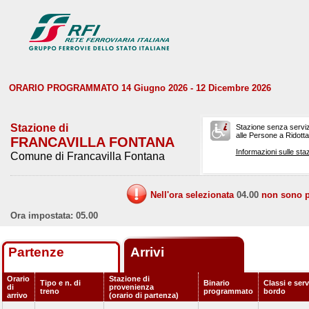
ORARIO PROGRAMMATO 14 Giugno 2026 - 12 Dicembre 2026
Stazione di
Stazione senza serviz
alle Persone a Ridotta 
FRANCAVILLA FONTANA
Informazioni sulle staz
Comune di Francavilla Fontana
Nell'ora selezionata
04.00
non sono pr
Ora impostata: 05.00
Partenze
Arrivi
Orario
Stazione di
Tipo e n. di
Binario
Classi e serv
di
provenienza
treno
programmato
bordo
arrivo
(orario di partenza)