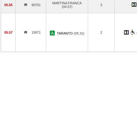
MARTINA FRANCA
05.55
90701
3
(04.57)
05.57
19971
2
TARANTO
(05.31)