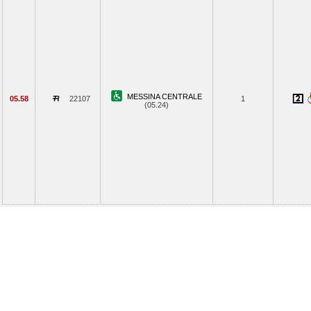
MESSINA CENTRALE
05.58
22107
1
(05.24)