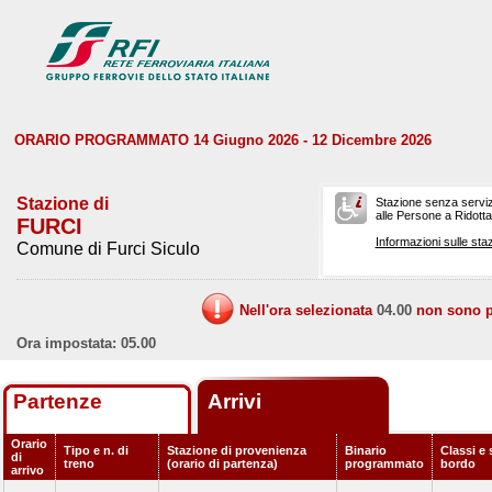
ORARIO PROGRAMMATO 14 Giugno 2026 - 12 Dicembre 2026
Stazione di
Stazione senza serviz
alle Persone a Ridotta 
FURCI
Informazioni sulle staz
Comune di Furci Siculo
Nell'ora selezionata
04.00
non sono pr
Ora impostata: 05.00
Partenze
Arrivi
Orario
Tipo e n. di
Stazione di provenienza
Binario
Classi e 
di
treno
(orario di partenza)
programmato
bordo
arrivo