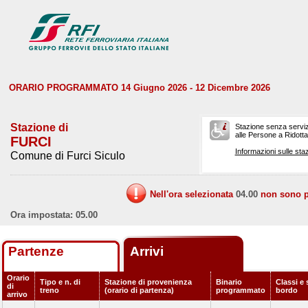
ORARIO PROGRAMMATO 14 Giugno 2026 - 12 Dicembre 2026
Stazione di
Stazione senza serviz
alle Persone a Ridotta 
FURCI
Informazioni sulle staz
Comune di Furci Siculo
Nell'ora selezionata
04.00
non sono pr
Ora impostata: 05.00
Partenze
Arrivi
Orario
Tipo e n. di
Stazione di provenienza
Binario
Classi e 
di
treno
(orario di partenza)
programmato
bordo
arrivo