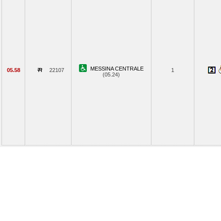
MESSINA CENTRALE
05.58
22107
1
(05.24)