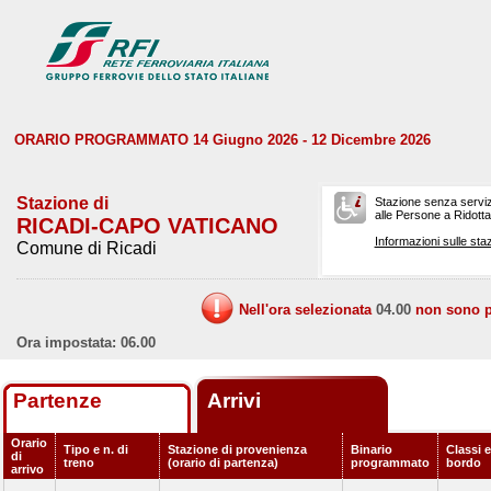
ORARIO PROGRAMMATO 14 Giugno 2026 - 12 Dicembre 2026
Stazione di
Stazione senza serviz
alle Persone a Ridotta 
RICADI-CAPO VATICANO
Informazioni sulle staz
Comune di Ricadi
Nell'ora selezionata
04.00
non sono pr
Ora impostata: 06.00
Partenze
Arrivi
Orario
Tipo e n. di
Stazione di provenienza
Binario
Classi e
di
treno
(orario di partenza)
programmato
bordo
arrivo