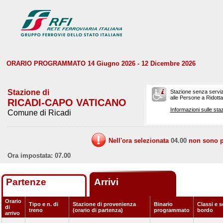
ORARIO PROGRAMMATO 14 Giugno 2026 - 12 Dicembre 2026
Stazione di
Stazione senza serviz
alle Persone a Ridotta 
RICADI-CAPO VATICANO
Informazioni sulle staz
Comune di Ricadi
Nell'ora selezionata
04.00
non sono pr
Ora impostata: 07.00
Partenze
Arrivi
Orario
Tipo e n. di
Stazione di provenienza
Binario
Classi e s
di
treno
(orario di partenza)
programmato
bordo
arrivo