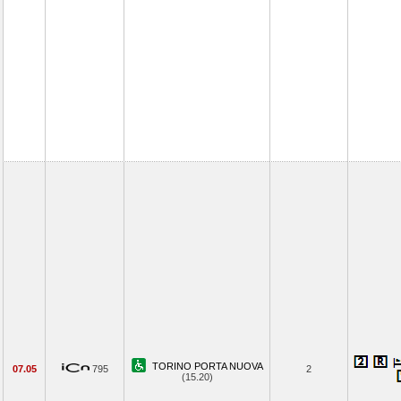
TORINO PORTA NUOVA
07.05
795
2
(15.20)