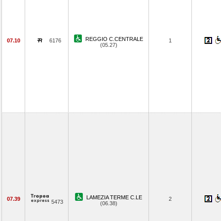
REGGIO C.CENTRALE
07.10
6176
1
(05.27)
LAMEZIA TERME C.LE
07.39
2
5473
(06.38)