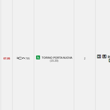
TORINO PORTA NUOVA
07.05
795
2
(15.20)