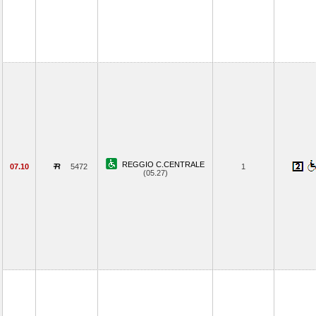
REGGIO C.CENTRALE
07.10
5472
1
(05.27)