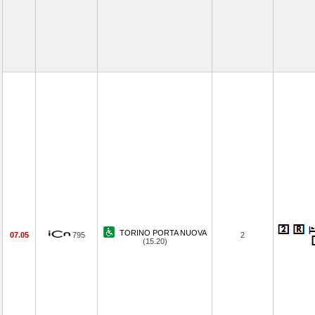
TORINO PORTA NUOVA
07.05
795
2
(15.20)