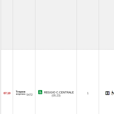
REGGIO C.CENTRALE
07.10
1
5472
(05.23)