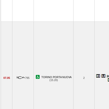
TORINO PORTA NUOVA
07.05
795
2
(15.20)