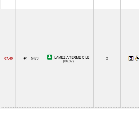
LAMEZIA TERME C.LE
07.40
5473
2
(06.37)