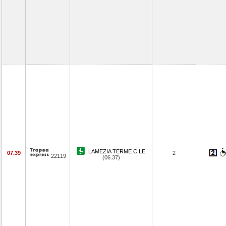
LAMEZIA TERME C.LE
07.39
2
22119
(06.37)