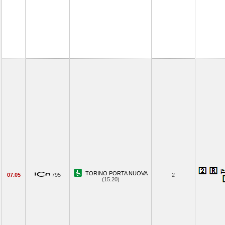
TORINO PORTA NUOVA
07.05
795
2
(15.20)