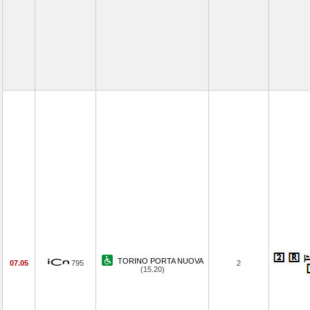
TORINO PORTA NUOVA
07.05
795
2
(15.20)