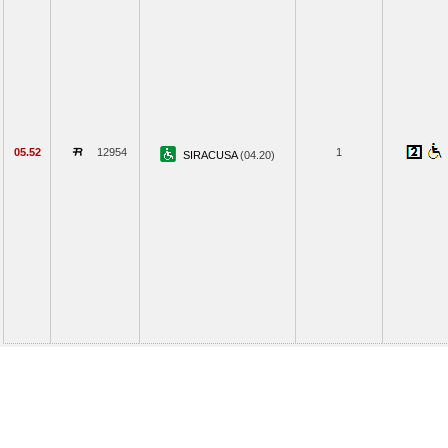
05.52
12954
1
SIRACUSA
(04.20)