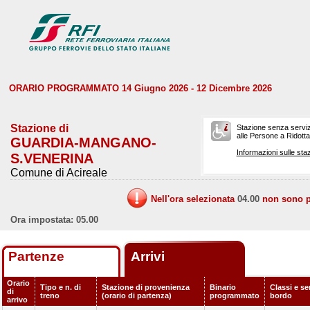
ORARIO PROGRAMMATO 14 Giugno 2026 - 12 Dicembre 2026
Stazione di
Stazione senza serviz
alle Persone a Ridotta 
GUARDIA-MANGANO-
Informazioni sulle staz
S.VENERINA
Comune di Acireale
Nell'ora selezionata
04.00
non sono pr
Ora impostata: 05.00
Partenze
Arrivi
Orario
Tipo e n. di
Stazione di provenienza
Binario
Classi e ser
di
treno
(orario di partenza)
programmato
bordo
arrivo