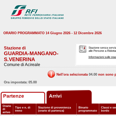
ORARIO PROGRAMMATO 14 Giugno 2026 - 12 Dicembre 2026
Stazione di
Stazione senza serviz
alle Persone a Ridotta 
GUARDIA-MANGANO-
Informazioni sulle staz
S.VENERINA
Comune di Acireale
Nell'ora selezionata
04.00
non sono pr
Ora impostata: 05.00
Partenze
Arrivi
Orario
Tipo e n. di
Stazione di provenienza
Binario
Classi e ser
di
treno
(orario di partenza)
programmato
bordo
arrivo