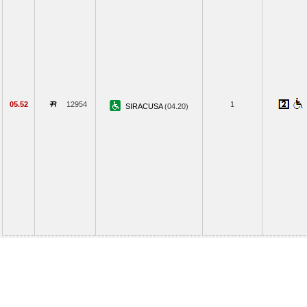
05.52
12954
1
SIRACUSA
(04.20)