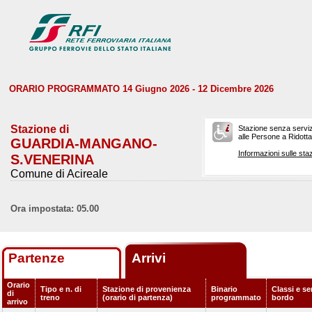
ORARIO PROGRAMMATO 14 Giugno 2026 - 12 Dicembre 2026
Stazione di
Stazione senza serviz
alle Persone a Ridotta 
GUARDIA-MANGANO-
Informazioni sulle staz
S.VENERINA
Comune di Acireale
Ora impostata: 05.00
Partenze
Arrivi
Orario
Tipo e n. di
Stazione di provenienza
Binario
Classi e ser
di
treno
(orario di partenza)
programmato
bordo
arrivo