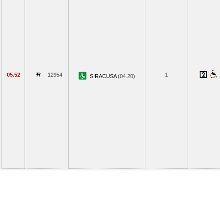
05.52
12954
1
SIRACUSA
(04.20)