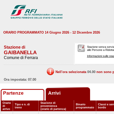
ORARIO PROGRAMMATO 14 Giugno 2026 - 12 Dicembre 2026
Stazione di
Stazione senza serviz
alle Persone a Ridotta 
GAIBANELLA
Informazioni sulle staz
Comune di Ferrara
Nell'ora selezionata
04.00
non sono pr
Ora impostata: 07.00
Partenze
Arrivi
Orario
Stazione di
Tipo e n. di
Binario
Classi e serv
di
provenienza
treno
programmato
bordo
arrivo
(orario di partenza)