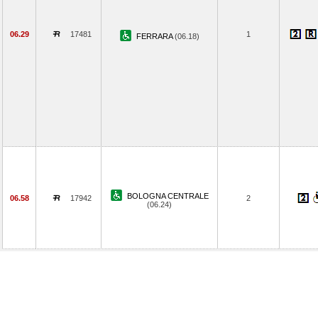
06.29
17481
1
FERRARA
(06.18)
BOLOGNA CENTRALE
06.58
17942
2
(06.24)