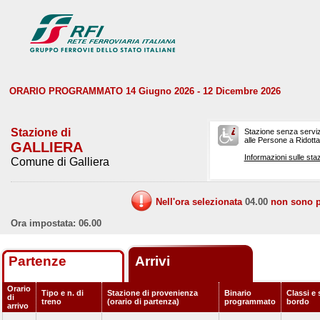
ORARIO PROGRAMMATO 14 Giugno 2026 - 12 Dicembre 2026
Stazione di
Stazione senza serviz
alle Persone a Ridotta 
GALLIERA
Informazioni sulle staz
Comune di Galliera
Nell'ora selezionata
04.00
non sono pr
Ora impostata: 06.00
Partenze
Arrivi
Orario
Tipo e n. di
Stazione di provenienza
Binario
Classi e 
di
treno
(orario di partenza)
programmato
bordo
arrivo