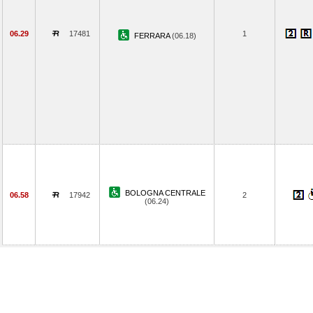
06.29
17481
1
FERRARA
(06.18)
BOLOGNA CENTRALE
06.58
17942
2
(06.24)