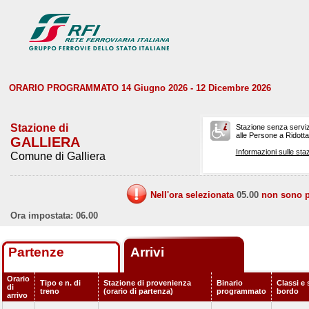
ORARIO PROGRAMMATO 14 Giugno 2026 - 12 Dicembre 2026
Stazione di
Stazione senza serviz
alle Persone a Ridotta 
GALLIERA
Informazioni sulle staz
Comune di Galliera
Nell'ora selezionata
05.00
non sono pr
Ora impostata: 06.00
Partenze
Arrivi
Orario
Tipo e n. di
Stazione di provenienza
Binario
Classi e 
di
treno
(orario di partenza)
programmato
bordo
arrivo