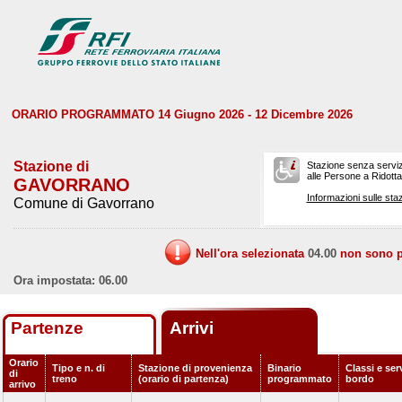
ORARIO PROGRAMMATO 14 Giugno 2026 - 12 Dicembre 2026
Stazione di
Stazione senza serviz
alle Persone a Ridotta 
GAVORRANO
Informazioni sulle staz
Comune di Gavorrano
Nell'ora selezionata
04.00
non sono pr
Ora impostata: 06.00
Partenze
Arrivi
Orario
Tipo e n. di
Stazione di provenienza
Binario
Classi e serv
di
treno
(orario di partenza)
programmato
bordo
arrivo