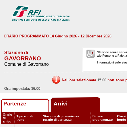
ORARIO PROGRAMMATO 14 Giugno 2026 - 12 Dicembre 2026
Stazione di
Stazione senza serviz
alle Persone a Ridotta 
GAVORRANO
Informazioni sulle staz
Comune di Gavorrano
Nell'ora selezionata
15.00
non sono pr
Ora impostata: 16.00
Partenze
Arrivi
Orario
Tipo e n. di
Stazione di provenienza
Binario
Classi 
di
treno
(orario di partenza)
programmato
bordo
arrivo