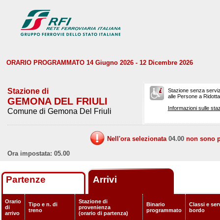
ORARIO PROGRAMMATO 14 Giugno 2026 - 12 Dicembre 2026
Stazione di
Stazione senza serviz
alle Persone a Ridotta 
GEMONA DEL FRIULI
Informazioni sulle staz
Comune di Gemona Del Friuli
Nell'ora selezionata
04.00
non sono pr
Ora impostata: 05.00
Partenze
Arrivi
Orario
Stazione di
Tipo e n. di
Binario
Classi e serv
di
provenienza
treno
programmato
bordo
arrivo
(orario di partenza)