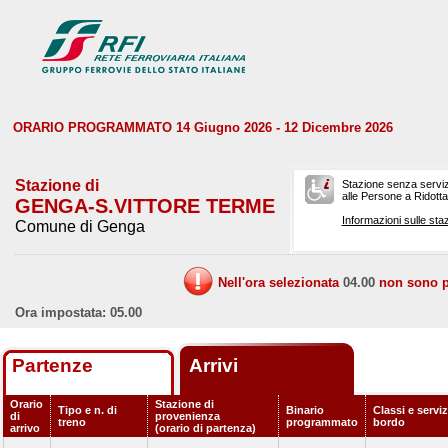
ORARIO PROGRAMMATO 14 Giugno 2026 - 12 Dicembre 2026
Stazione di
Stazione senza serviz
alle Persone a Ridotta 
GENGA-S.VITTORE TERME
Informazioni sulle staz
Comune di Genga
Nell'ora selezionata
04.00
non sono pr
Ora impostata: 05.00
Partenze
Arrivi
Orario
Stazione di
Tipo e n. di
Binario
Classi e serviz
di
provenienza
treno
programmato
bordo
arrivo
(orario di partenza)