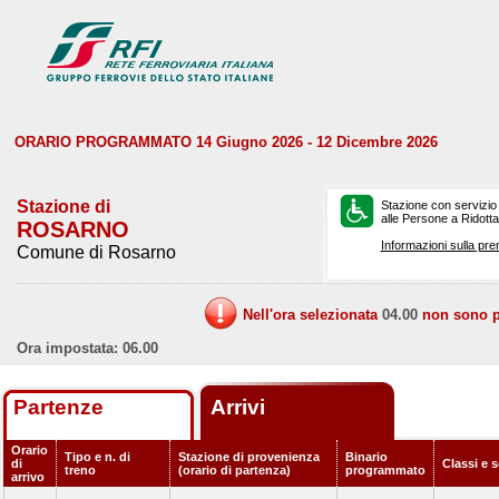
ORARIO PROGRAMMATO 14 Giugno 2026 - 12 Dicembre 2026
Stazione di
Stazione con servizio
alle Persone a Ridotta 
ROSARNO
Informazioni sulla pre
Comune di Rosarno
Nell'ora selezionata
04.00
non sono pr
Ora impostata: 06.00
Partenze
Arrivi
Orario
Tipo e n. di
Stazione di provenienza
Binario
di
Classi e s
treno
(orario di partenza)
programmato
arrivo