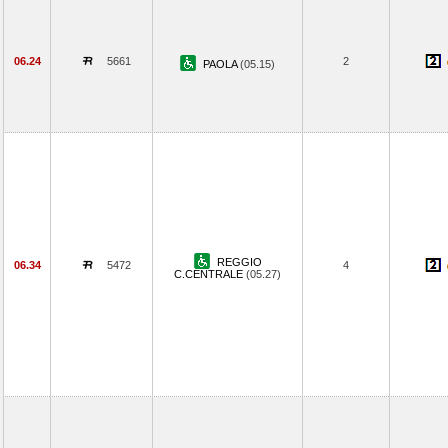
06.24
5661
2
PAOLA
(05.15)
REGGIO
06.34
5472
4
C.CENTRALE
(05.27)