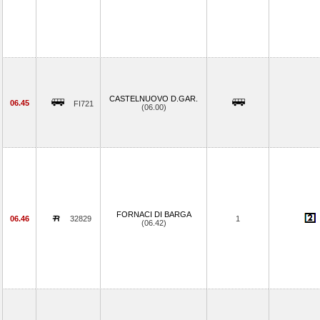
CASTELNUOVO D.GAR.
06.45
FI721
(06.00)
FORNACI DI BARGA
06.46
32829
1
(06.42)