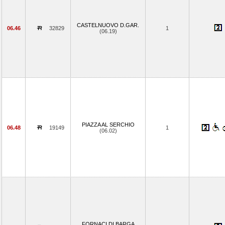
CASTELNUOVO D.GAR.
06.46
32829
1
(06.19)
PIAZZA AL SERCHIO
06.48
19149
1
(06.02)
FORNACI DI BARGA