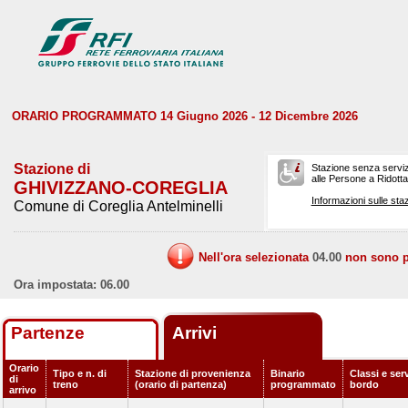
ORARIO PROGRAMMATO 14 Giugno 2026 - 12 Dicembre 2026
Stazione di
Stazione senza serviz
alle Persone a Ridotta 
GHIVIZZANO-COREGLIA
Informazioni sulle staz
Comune di Coreglia Antelminelli
Nell'ora selezionata
04.00
non sono pr
Ora impostata: 06.00
Partenze
Arrivi
Orario
Tipo e n. di
Stazione di provenienza
Binario
Classi e serv
di
treno
(orario di partenza)
programmato
bordo
arrivo