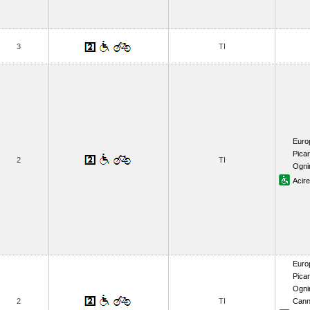
3
TI
Euro
Pican
2
TI
Ogni
Acire
Euro
Pican
Ogni
2
TI
Cann