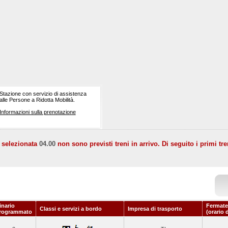
Stazione con servizio di assistenza
alle Persone a Ridotta Mobilità.
Informazioni sulla prenotazione
a selezionata
04.00
non sono previsti treni in arrivo. Di seguito i primi tre
inario
Fermate
Classi e servizi a bordo
Impresa di trasporto
rogrammato
(orario 