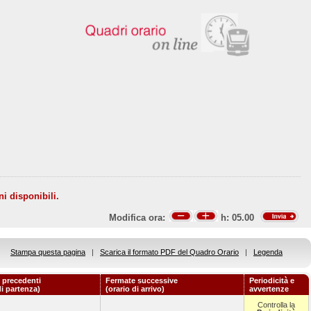
ni disponibili.
Modifica ora:
h:
05.00
Stampa questa pagina
|
Scarica il formato PDF del Quadro Orario
|
Legenda
 precedenti
Fermate successive
Periodicità e
di partenza)
(orario di arrivo)
avvertenze
Controlla la