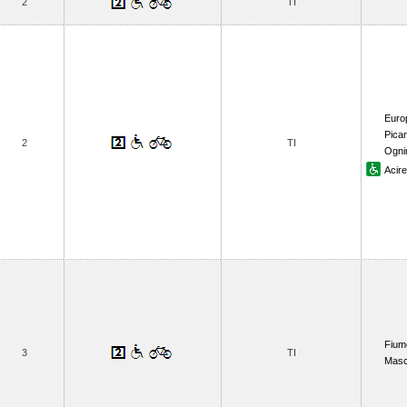
2
TI
Euro
Pican
2
TI
Ogni
Acire
Fium
3
TI
Masc