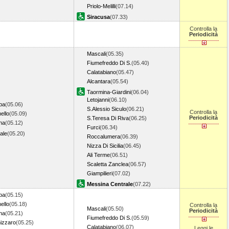
Priolo-Melilli
(07.14)
Siracusa
(07.33)
Controlla la
Periodicità
Mascali
(05.35)
Fiumefreddo Di S.
(05.40)
Calatabiano
(05.47)
Alcantara
(05.54)
Taormina-Giardini
(06.04)
Letojanni
(06.10)
pa
(05.06)
S.Alessio Siculo
(06.21)
Controlla la
ello
(05.09)
Periodicità
S.Teresa Di Riva
(06.25)
na
(05.12)
Furci
(06.34)
ale
(05.20)
Roccalumera
(06.39)
Nizza Di Sicilia
(06.45)
Ali Terme
(06.51)
Scaletta Zanclea
(06.57)
Giampilieri
(07.02)
Messina Centrale
(07.22)
pa
(05.15)
ello
(05.18)
Controlla la
Mascali
(05.50)
Periodicità
na
(05.21)
Fiumefreddo Di S.
(05.59)
izzaro
(05.25)
Calatabiano
(06.07)
Leggi le