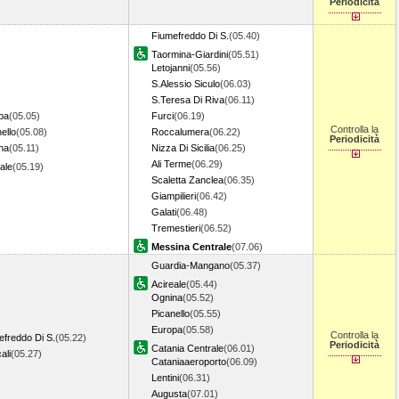
Periodicità
Fiumefreddo Di S.
(05.40)
Taormina-Giardini
(05.51)
Letojanni
(05.56)
S.Alessio Siculo
(06.03)
S.Teresa Di Riva
(06.11)
pa
(05.05)
Furci
(06.19)
Controlla la
ello
(05.08)
Roccalumera
(06.22)
Periodicità
na
(05.11)
Nizza Di Sicilia
(06.25)
Ali Terme
(06.29)
ale
(05.19)
Scaletta Zanclea
(06.35)
Giampilieri
(06.42)
Galati
(06.48)
Tremestieri
(06.52)
Messina Centrale
(07.06)
Guardia-Mangano
(05.37)
Acireale
(05.44)
Ognina
(05.52)
Picanello
(05.55)
Europa
(05.58)
Controlla la
efreddo Di S.
(05.22)
Periodicità
Catania Centrale
(06.01)
ali
(05.27)
Cataniaaeroporto
(06.09)
Lentini
(06.31)
Augusta
(07.01)