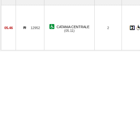
CATANIA CENTRALE
05.46
12952
2
(05.11)