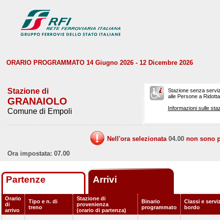
ORARIO PROGRAMMATO 14 Giugno 2026 - 12 Dicembre 2026
Stazione di
Stazione senza serviz
alle Persone a Ridotta 
GRANAIOLO
Informazioni sulle staz
Comune di Empoli
Nell'ora selezionata
04.00
non sono pr
Ora impostata: 07.00
Partenze
Arrivi
Orario
Stazione di
Tipo e n. di
Binario
Classi e serviz
di
provenienza
treno
programmato
bordo
arrivo
(orario di partenza)