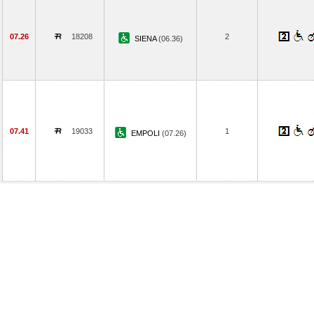
07.26
18208
2
SIENA
(06.36)
07.41
19033
1
EMPOLI
(07.26)