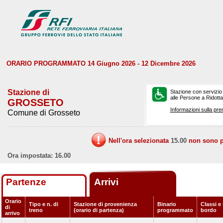
ORARIO PROGRAMMATO 14 Giugno 2026 - 12 Dicembre 2026
Stazione di
Stazione con servizio
alle Persone a Ridotta 
GROSSETO
Informazioni sulla pre
Comune di Grosseto
Nell'ora selezionata
15.00
non sono pr
Ora impostata: 16.00
Partenze
Arrivi
Orario
Tipo e n. di
Stazione di provenienza
Binario
Classi e 
di
treno
(orario di partenza)
programmato
bordo
arrivo