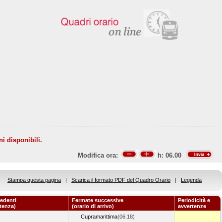
ni disponibili.
Modifica ora:
h:
06.00
Stampa questa pagina
|
Scarica il formato PDF del Quadro Orario
|
Legenda
edenti
Fermate successive
Periodicità e
rtenza)
(orario di arrivo)
avvertenze
Cupramarittima
(06.18)