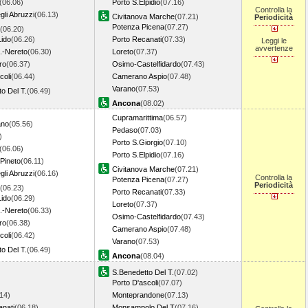
(06.06)
Porto S.Elpidio
(07.16)
Controlla la
li Abruzzi
(06.13)
Civitanova Marche
(07.21)
Periodicità
Potenza Picena
(07.27)
(06.20)
Lido
(06.26)
Porto Recanati
(07.33)
Leggi le
avvertenze
t.-Nereto
(06.30)
Loreto
(07.37)
ro
(06.37)
Osimo-Castelfidardo
(07.43)
coli
(06.44)
Camerano Aspio
(07.48)
Varano
(07.53)
o Del T.
(06.49)
Ancona
(08.02)
Cupramarittima
(06.57)
ano
(05.56)
Pedaso
(07.03)
)
Porto S.Giorgio
(07.10)
(06.06)
Porto S.Elpidio
(07.16)
Pineto
(06.11)
Civitanova Marche
(07.21)
li Abruzzi
(06.16)
Controlla la
Potenza Picena
(07.27)
Periodicità
(06.23)
Porto Recanati
(07.33)
Lido
(06.29)
Loreto
(07.37)
t.-Nereto
(06.33)
Osimo-Castelfidardo
(07.43)
ro
(06.38)
Camerano Aspio
(07.48)
coli
(06.42)
Varano
(07.53)
o Del T.
(06.49)
Ancona
(08.04)
S.Benedetto Del T.
(07.02)
Porto D'ascoli
(07.07)
14)
Monteprandone
(07.13)
anati
(06.18)
Monsampolo Del T
(07.16)