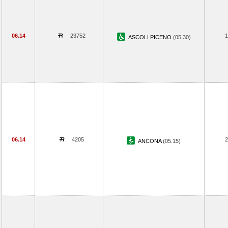
06.14
23752
1
ASCOLI PICENO
(05.30)
06.14
4205
2
ANCONA
(05.15)