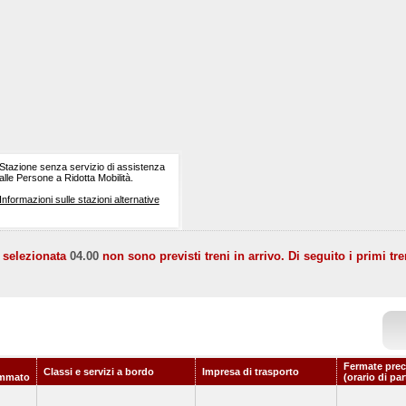
Stazione senza servizio di assistenza
alle Persone a Ridotta Mobilità.
Informazioni sulle stazioni alternative
a selezionata
04.00
non sono previsti treni in arrivo. Di seguito i primi tre
Fermate prec
Classi e servizi a bordo
Impresa di trasporto
ammato
(orario di pa