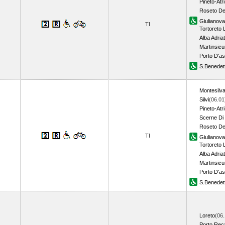
Pineto-Atri
Roseto Deg
Giulianova
TI
Tortoreto 
Alba Adria
Martinsicu
Porto D'as
S.Benedett
Montesilv
Silvi
(06.01
Pineto-Atri
Scerne Di 
Roseto Deg
TI
Giulianova
Tortoreto 
Alba Adria
Martinsicu
Porto D'as
S.Benedett
Loreto
(06.
Porto Rec