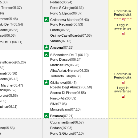
5.33)
Pedaso
(06.24)
l Tronto
(05.37)
Porto S.Giorgio
(06.31)
Controlla la
44)
Porto S.Elpidio
(06.37)
Periodicità
ronto
(05.48)
Civitanova Marche
(06.43)
lo Del T
(05.54)
Porto Recanati
(06.53)
Leggi le
avvertenze
ndone
(05.58)
Loreto
(06.58)
coli
(06.05)
Osimo-Castelfidardo
(07.05)
Varano
(07.13)
o Del T.
(06.11)
Ancona
(07.25)
S.Benedetto Del T.
(06.19)
Porto D'ascoli
(06.24)
telfidardo
(05.26)
Martinsicuro
(06.28)
32)
Alba Adriat.-Nereto
(06.33)
anati
(05.36)
Controlla la
Tortoreto Lido
(06.38)
Periodicità
icena
(05.42)
Giulianova
(06.43)
a Marche
(05.47)
Roseto Degli Abruzzi
(06.50)
Leggi le
pidio
(05.52)
avvertenze
Scerne Di Pineto
(06.55)
orgio
(05.58)
Pineto-Atri
(06.59)
6.05)
Silvi
(07.05)
ttima
(06.11)
Montesilvano
(07.10)
Pescara
(07.21)
Cupramarittima
(06.57)
ano
(05.56)
Pedaso
(07.03)
)
Porto S.Giorgio
(07.10)