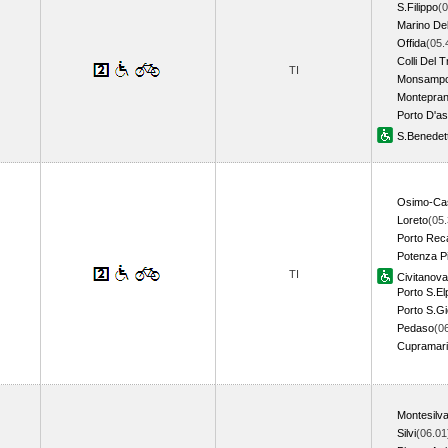
S.Filippo
(0
Marino De
Offida
(05.
Colli Del T
TI
Monsampo
Montepra
Porto D'as
S.Benedett
Osimo-Cas
Loreto
(05.
Porto Rec
Potenza P
TI
Civitanov
Porto S.El
Porto S.Gi
Pedaso
(0
Cupramari
Montesilv
Silvi
(06.01