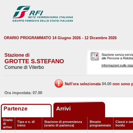
ORARIO PROGRAMMATO 14 Giugno 2026 - 12 Dicembre 2026
Stazione di
Stazione senza serviz
alle Persone a Ridotta 
GROTTE S.STEFANO
Informazioni sulle staz
Comune di Viterbo
Nell'ora selezionata
04.00
non sono pr
Ora impostata: 07.00
Partenze
Arrivi
Orario
Tipo e n. di
Stazione di provenienza
Binario
Classi e ser
di
treno
(orario di partenza)
programmato
bordo
arrivo