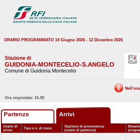
ORARIO PROGRAMMATO 14 Giugno 2026 - 12 Dicembre 2026
Stazione di
GUIDONIA-MONTECELIO-S.ANGELO
Comune di Guidonia Montecelio
Nell'or
Ora impostata: 16.00
Partenze
Arrivi
Orario di
Stazione di provenienza
Binario
Tipo e n. di treno
arrivo
(orario di partenza)
progr