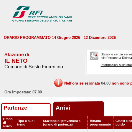
ORARIO PROGRAMMATO 14 Giugno 2026 - 12 Dicembre 2026
Stazione di
Stazione senza serviz
alle Persone a Ridotta 
IL NETO
Informazioni sulle staz
Comune di Sesto Fiorentino
Nell'ora selezionata
04.00
non sono pr
Ora impostata: 07.00
Partenze
Arrivi
Orario
Tipo e n. di
Stazione di provenienza
Binario
Classi e se
di
treno
(orario di partenza)
programmato
bordo
arrivo