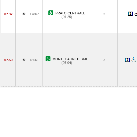
PRATO CENTRALE
07.37
17867
3
(07.25)
MONTECATINI TERME
07.50
18661
3
(07.04)