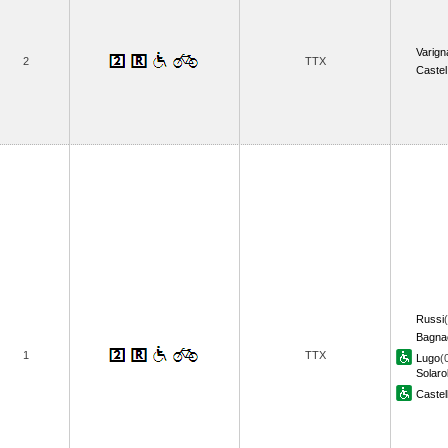
Varign
2
TTX
Castel
Russi
Bagna
1
TTX
Lugo
(
Solaro
Caste