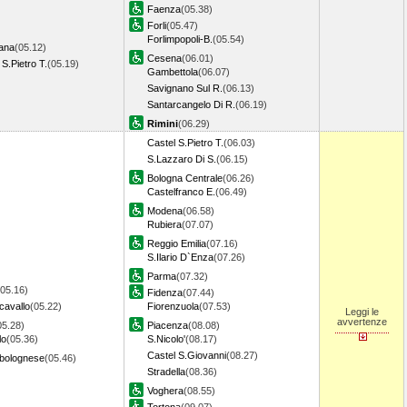
Faenza
(05.38)
Forli
(05.47)
Forlimpopoli-B.
(05.54)
ana
(05.12)
Cesena
(06.01)
 S.Pietro T.
(05.19)
Gambettola
(06.07)
Savignano Sul R.
(06.13)
Santarcangelo Di R.
(06.19)
Rimini
(06.29)
Castel S.Pietro T.
(06.03)
S.Lazzaro Di S.
(06.15)
Bologna Centrale
(06.26)
Castelfranco E.
(06.49)
Modena
(06.58)
Rubiera
(07.07)
Reggio Emilia
(07.16)
S.Ilario D`Enza
(07.26)
Parma
(07.32)
(05.16)
Fidenza
(07.44)
cavallo
(05.22)
Fiorenzuola
(07.53)
Leggi le
avvertenze
05.28)
Piacenza
(08.08)
lo
(05.36)
S.Nicolo'
(08.17)
Castel S.Giovanni
(08.27)
lbolognese
(05.46)
Stradella
(08.36)
Voghera
(08.55)