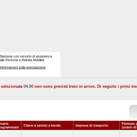
Stazione con servizio di assistenza
alle Persone a Ridotta Mobilità.
Informazioni sulla prenotazione
a selezionata
04.00
non sono previsti treni in arrivo. Di seguito i primi tre
inario
Fermate 
Classi e servizi a bordo
Impresa di trasporto
rogrammato
(orario d