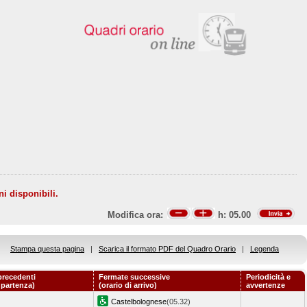
ni disponibili.
Modifica ora:
h:
05.00
Stampa questa pagina
|
Scarica il formato PDF del Quadro Orario
|
Legenda
precedenti
Fermate successive
Periodicità e
i partenza)
(orario di arrivo)
avvertenze
Castelbolognese
(05.32)