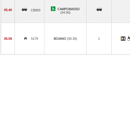
CAMPOBASSO
05.40
CB903
(04.50)
05.59
5179
BOIANO
(05.35)
1