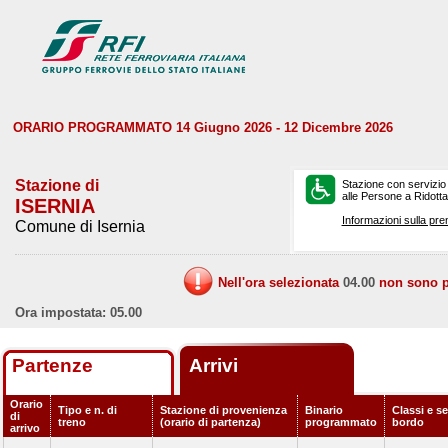
ORARIO PROGRAMMATO 14 Giugno 2026 - 12 Dicembre 2026
Stazione di
Stazione con servizio
alle Persone a Ridotta 
ISERNIA
Informazioni sulla pre
Comune di Isernia
Nell'ora selezionata
04.00
non sono pr
Ora impostata: 05.00
Partenze
Arrivi
Orario
Tipo e n. di
Stazione di provenienza
Binario
Classi e se
di
treno
(orario di partenza)
programmato
bordo
arrivo